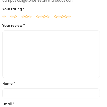
campos obligatorios están marcados con
*
Your rating
*
Your review
*
Name
*
Email
*