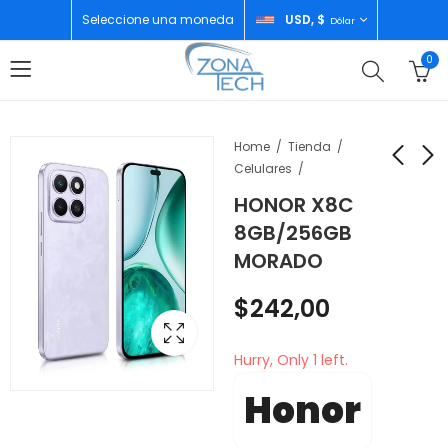
Seleccione una moneda
USD, $
Dólar
0
Home
Tienda
Celulares
HONOR X8C
HONOR X8B
HONOR X8C
8GB/256GB
8GB/256GB
8GB/256GB BLACK
MORADO
MIDNIGHT BLACK
$
242,00
$
234,00
$
242,00
Hurry, Only 1 left.
Honor