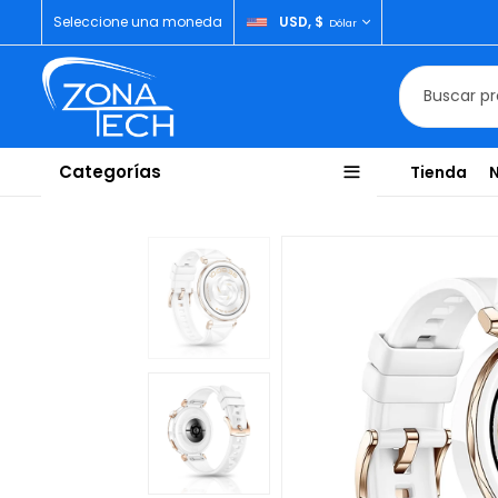
Seleccione una moneda
USD, $
Dólar
Categorías
Tienda