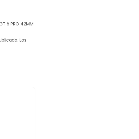
H GT 5 PRO 42MM
ublicada.
Los