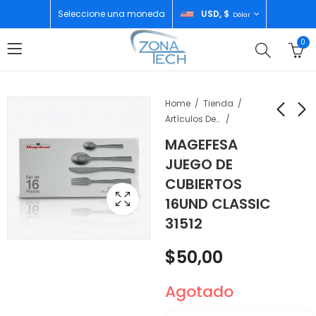
Seleccione una moneda
USD, $
Dólar
0
Home
Tienda
Artículos De Cocina
MAGEFESA
ADATA MEMORIA DE
MAGEFESA JUEGO DE
JUEGO DE
32GB
CUBIERTOS 16PZ
CUBIERTOS
PRACTIX 31522
$
5,00
$
38,00
16UND CLASSIC
31512
$
50,00
Agotado