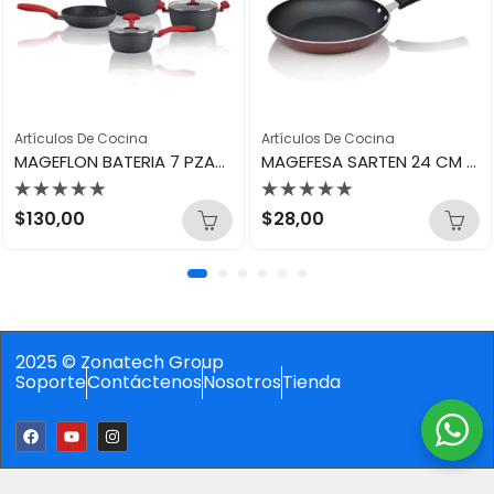
Artículos De Cocina
Artículos De Cocina
MAGEFLON BATERIA 7 PZAS – VULCANO ANODIZADO 45880
MAGEFESA SARTEN 24 CM BASIC 15585
Valorado
Valorado
$
130,00
$
28,00
con
con
0
0
de
de
5
5
2025 © Zonatech Group
Soporte
Contáctenos
Nosotros
Tienda