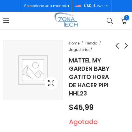
Seleccione una moneda
USD, $
Dólar
0
Home
Tienda
Juguetería
MATTEL MY
FISHER-PRICE RIE Y
MATTEL MY GARDEN
GARDEN BABY
APRENDE MI PRIMERA
BABY BEBE GATITO
GATITO HORA
MASCOTA DIGITAL
HHP27
$
17,99
$
83,79
DE HACER PIPI
HHC51
HHL23
$
45,99
Agotado