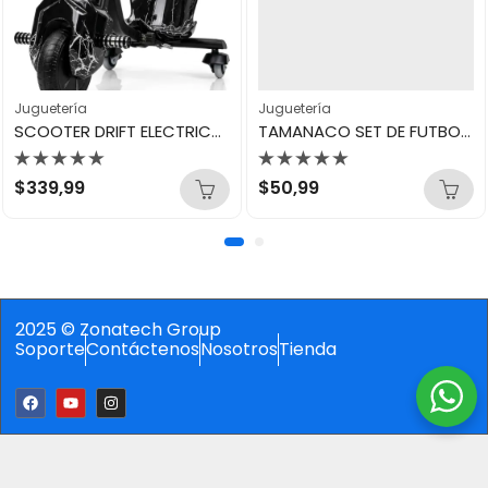
Juguetería
Juguetería
SCOOTER DRIFT ELECTRICO 360º
TAMANACO SET DE FUTBOL BALON N3
Valorado
Valorado
$
339,99
$
50,99
con
con
0
0
de
de
5
5
2025 © Zonatech Group
Soporte
Contáctenos
Nosotros
Tienda