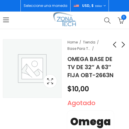
Seleccione una moneda
USD, $
Dólar
0
Home
Tienda
Base Para Televisor
OMEGA BASE DE
EPSON BOTELLA DE
GOOGLE PIXEL 10
TV DE 32″ A 63″
TINTA NEGRA T554
12/128GB OBSIDIAN
FIJA OBT-2663N
(L1110, L3110, L3150,
$
615,00
$
15,00
L5190)
$
10,00
Agotado
Omega