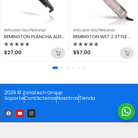
Artículos Uso Personal
Artículos Uso Personal
REMINGTON PLANCHA ALISADORA 2 EN 1 S1A100WM-F S1A100
REMINGTON WET 2 STYLE CEPILLO SECADOR AS15A
Valorado
Valorado
$
27,00
$
57,00
con
con
0
0
de
de
5
5
2025 © Zonatech Group
Soporte
Contáctenos
Nosotros
Tienda