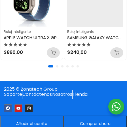
Reloj Inteligente
Reloj Inteligente
APPLE WATCH ULTRA 3 GPS+CELLULAR 49MM NATURAL MEWU4LW/A
SAMSUNG GALAXY WATCH 7 44MM SILVER
Valorado
Valorado
$
890,00
$
240,00
con
con
0
0
de
de
5
5
2025 © Zonatech Group
Soporte
Contáctenos
Nosotros
Tienda
Añadir al carrito
Comprar ahora