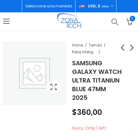
Seleccione una moneda
USD, $
Dólar
0
Home
Tienda
Reloj Inteligente
SAMSUNG
SAMSUNG A26 5G
SAMSUNG GALAXY
GALAXY WATCH
6GB/128GB BLACK
WATCH ULTRA
ULTRA TITANIUN
TITANIUN WITHE
$
202,00
$
338,00
BLUE 47MM
47MM 2025
2025
$
360,00
Hurry, Only 1 left.