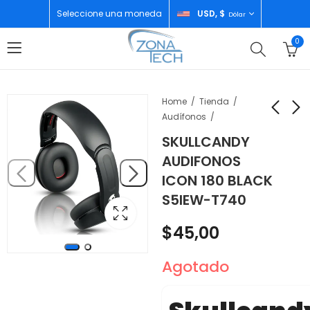
Seleccione una moneda
USD, $
Dólar
0
Home
Tienda
Audífonos
SKULLCANDY
SKULLCANDY
SKULLCANDY
AUDIFONOS
AUDIFONOS HESH
AUDIFONOS ICON 180
ICON 180 BLACK
360 BLACK S6HOW-
BONE S5IEW-T001
$
85,00
$
45,00
S5IEW-T740
T740
$
45,00
Agotado