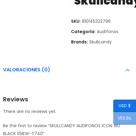
Skullcand
SKU:
810145322796
Categoría:
Audífonos
Brands:
Skullcandy
VALORACIONES (0)
Reviews
USD $
There are no reviews yet.
VES Bs.
Be the first to review “SKULLCANDY AUDIFONOS ICON 180
BLACK S5IEW-T740”