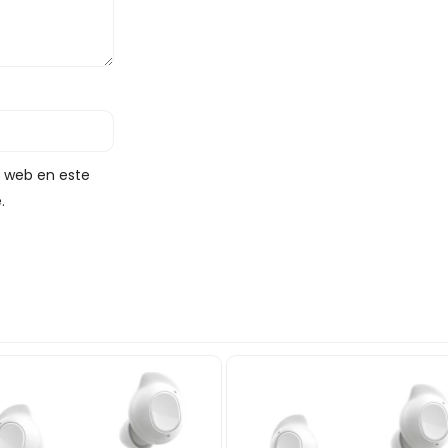
y web en este
.