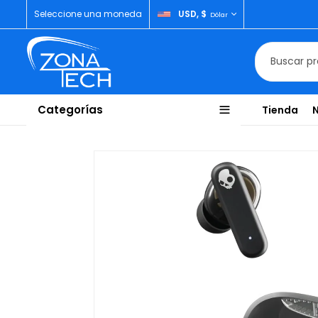
Seleccione una moneda
USD, $
Dólar
Categorías
Tienda