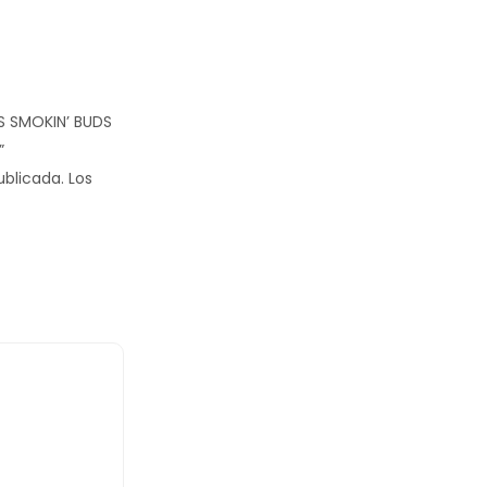
OS SMOKIN’ BUDS
”
ublicada.
Los