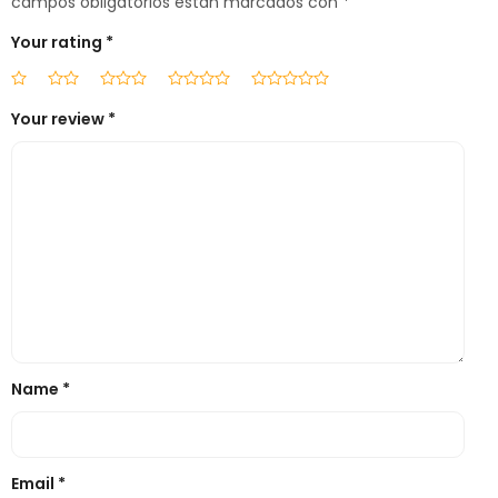
campos obligatorios están marcados con
*
Your rating
*
Your review
*
Name
*
Email
*