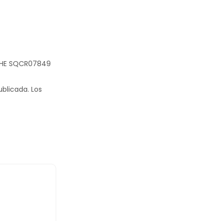
UCHE SQCR07849
ublicada.
Los