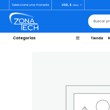
Seleccione una moneda
USD, $
Dólar
Categorías
Tienda