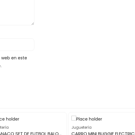
y web en este
.
tería
Juguetería
TAMANACO SET DE FUTBOL BALON N3
CARRO MINI BUGGIE ELECTRI