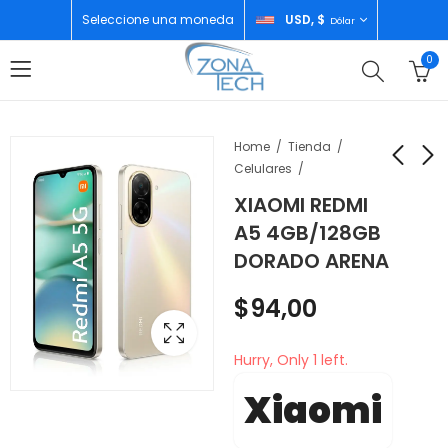
Seleccione una moneda
USD, $
Dólar
0
Home
Tienda
Celulares
XIAOMI REDMI
LE CAPPE TOPE DE
TCL CONGELADOR
A5 4GB/128GB
COCINA A GAS
HORIZONTAL 400LTS
DORADO ARENA
70CM 5H L7005CI
TCF-400Y
$
260,00
$
590,00
$
94,00
Hurry, Only 1 left.
Xiaomi