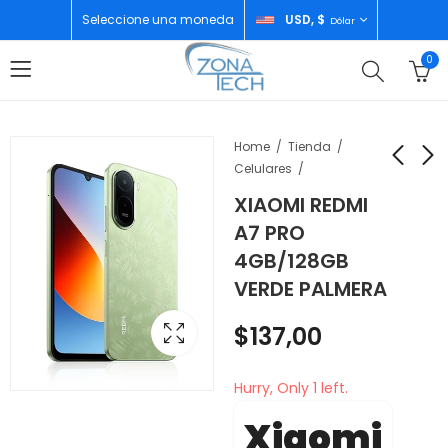
Seleccione una moneda
USD, $
Dólar
0
Home
Tienda
Celulares
XIAOMI REDMI
SAMSUNG ACC
XIAOMI REDMI A7
A7 PRO
FORRO SLIM MAGNET
PRO 4GB/128GB AZUL
4GB/128GB
CASE S26+ BLACK
BRUMA
$
30,00
$
137,00
VERDE PALMERA
$
137,00
Hurry, Only 1 left.
Xiaomi