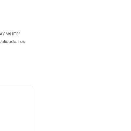
LAY WHITE”
ublicada.
Los