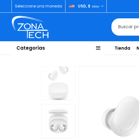
Seleccione una moneda
USD, $
Dólar
Categorías
Tienda