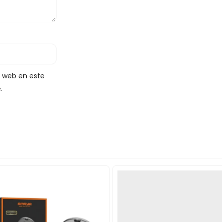
y web en este
.