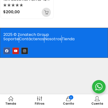
Valorado
$
200,00
con
0
de
5
2025 © Zonatech Group
Soporte
Contáctenos
Nosotros
Tienda
0
Tienda
Filtros
Carrito
Cuenta