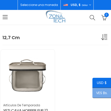
Seleccione una moneda
USD, $
Dólar
0
12,7 Cm
USD $
VES Bs.
Artículos De Temporada
YETI CAVA HOPPER FLIP 12 24QTU CAPETAUPE