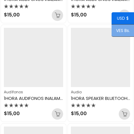
Valorado
Valorado
$
15,00
$
15,00
con
con
USD $
0
0
de
de
VES Bs.
5
5
Audífonos
Audio
1HORA AUDIFONOS INALAMBRICOS TWS AUT205N
1HORA SPEAKER BLUETOOH BOC244
Valorado
Valorado
$
15,00
$
15,00
con
con
0
0
de
de
5
5