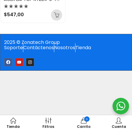
Valorado
$
547,00
con
0
de
5
2025 © Zonatech Group
Soporte
Contáctenos
Nosotros
Tienda
0
Tienda
Filtros
Carrito
Cuenta