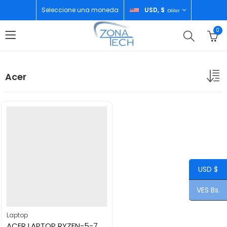
Seleccione una moneda
USD, $
Dólar
0
Acer
USD $
VES Bs.
Laptop
ACER LAPTOP RYZEN-5-7520U 8GB/512GB TOUCH SCREEN FREEDO AG15-21PT-R5GQ