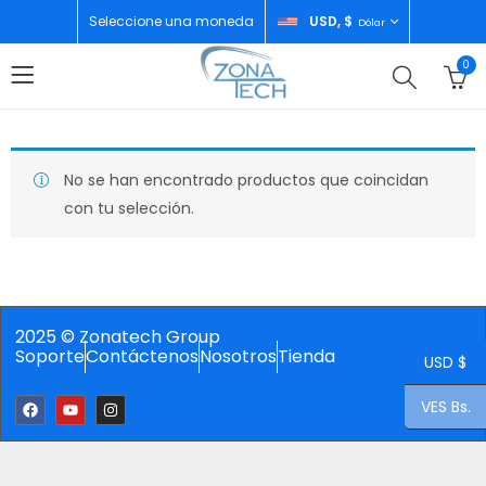
Seleccione una moneda
USD, $
Dólar
0
No se han encontrado productos que coincidan
con tu selección.
2025 © Zonatech Group
Soporte
Contáctenos
Nosotros
Tienda
USD $
VES Bs.