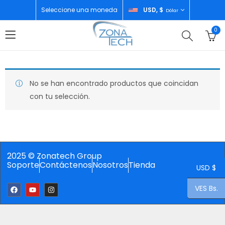
Seleccione una moneda
USD, $
Dólar
0
No se han encontrado productos que coincidan
con tu selección.
2025 © Zonatech Group
Soporte
Contáctenos
Nosotros
Tienda
USD $
VES Bs.