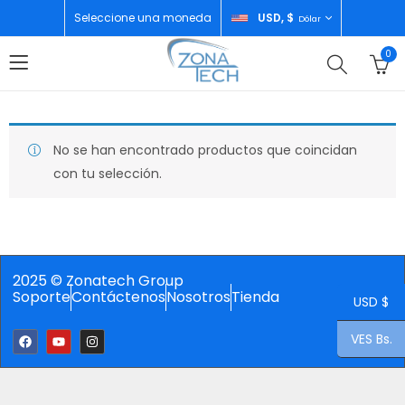
Seleccione una moneda
USD, $
Dólar
0
No se han encontrado productos que coincidan
con tu selección.
2025 © Zonatech Group
Soporte
Contáctenos
Nosotros
Tienda
USD $
VES Bs.