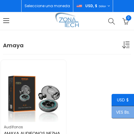
Seleccione una moneda
USD, $
Dólar
0
Amaya
USD $
VES Bs.
Audífonos
AMAYA AUDIFONOS NEZHA-AI-2.1