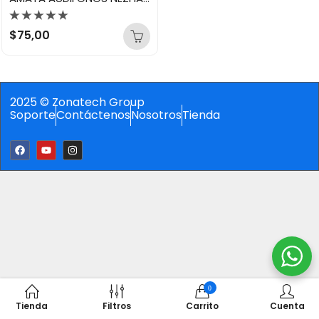
Valorado
$
75,00
con
0
de
5
2025 © Zonatech Group
Soporte
Contáctenos
Nosotros
Tienda
0
Tienda
Filtros
Carrito
Cuenta