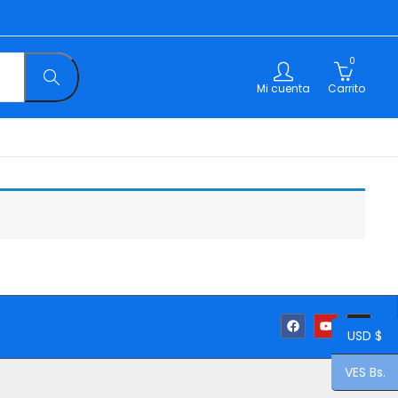
0
Mi cuenta
Carrito
USD $
VES Bs.