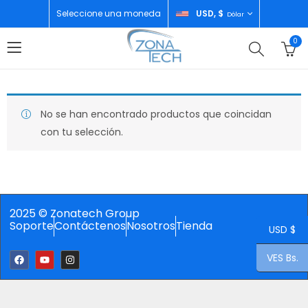
Seleccione una moneda
USD, $
Dólar
0
No se han encontrado productos que coincidan
con tu selección.
2025 © Zonatech Group
Soporte
Contáctenos
Nosotros
Tienda
USD $
VES Bs.