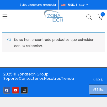
Seleccione una moneda
USD, $
Dólar
0
No se han encontrado productos que coincidan
con tu selección.
2025 © Zonatech Group
Soporte
Contáctenos
Nosotros
Tienda
USD $
VES Bs.