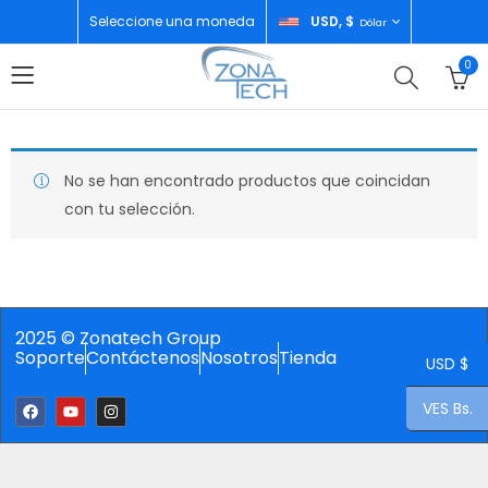
Seleccione una moneda
USD, $
Dólar
0
No se han encontrado productos que coincidan
con tu selección.
2025 © Zonatech Group
Soporte
Contáctenos
Nosotros
Tienda
USD $
VES Bs.