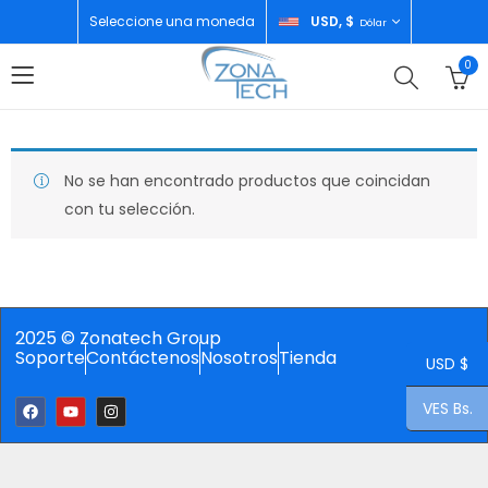
Seleccione una moneda
USD, $
Dólar
0
No se han encontrado productos que coincidan
con tu selección.
2025 © Zonatech Group
Soporte
Contáctenos
Nosotros
Tienda
USD $
VES Bs.