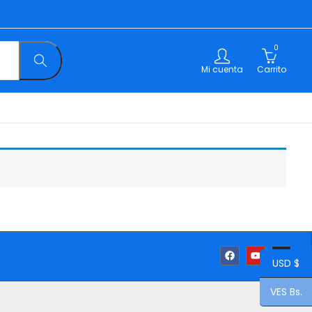
0
Mi cuenta
Carrito
USD $
VES Bs.