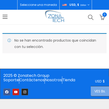
Seleccione una moneda
USD, $
Dólar
0
No se han encontrado productos que coincidan
con tu selección.
2025 © Zonatech Group
Soporte
Contáctenos
Nosotros
Tienda
USD $
VES Bs.