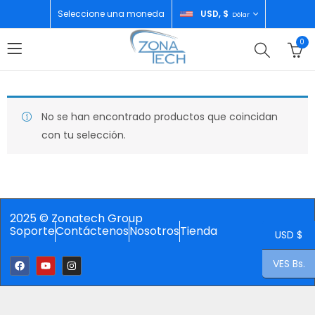
Seleccione una moneda
USD, $
Dólar
0
No se han encontrado productos que coincidan
con tu selección.
2025 © Zonatech Group
Soporte
Contáctenos
Nosotros
Tienda
USD $
VES Bs.