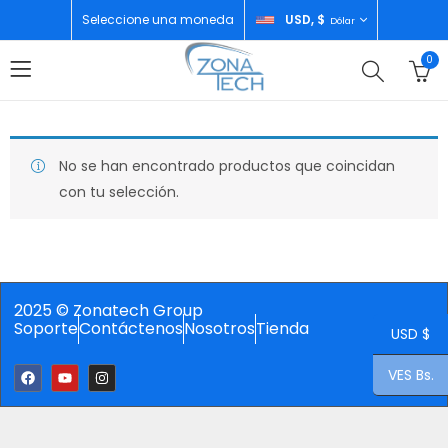
Seleccione una moneda
USD, $
Dólar
0
No se han encontrado productos que coincidan
con tu selección.
2025 © Zonatech Group
Soporte
Contáctenos
Nosotros
Tienda
USD $
VES Bs.