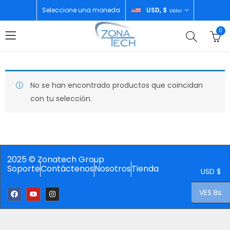
Seleccione una moneda
USD, $
Dólar
0
No se han encontrado productos que coincidan
con tu selección.
2025 © Zonatech Group
Soporte
Contáctenos
Nosotros
Tienda
USD $
VES Bs.