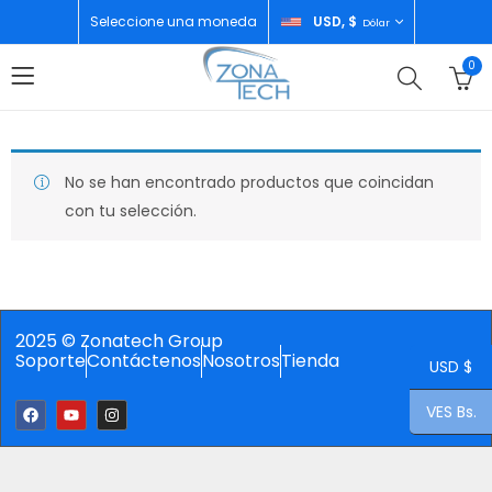
Seleccione una moneda
USD, $
Dólar
0
No se han encontrado productos que coincidan
con tu selección.
2025 © Zonatech Group
Soporte
Contáctenos
Nosotros
Tienda
USD $
VES Bs.