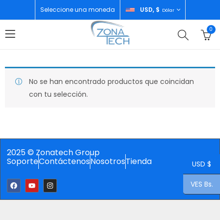
Seleccione una moneda
USD, $
Dólar
0
No se han encontrado productos que coincidan
con tu selección.
2025 © Zonatech Group
Soporte
Contáctenos
Nosotros
Tienda
USD $
VES Bs.