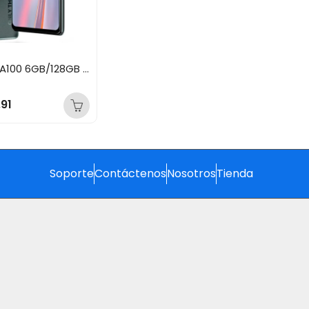
BLACKVIEW A100 6GB/128GB GREY
,91
Soporte
Contáctenos
Nosotros
Tienda