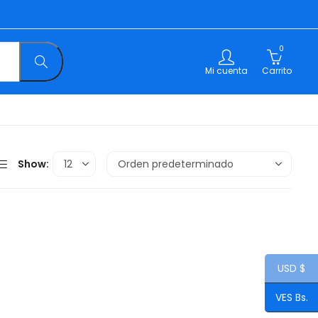
0
Mi cuenta
Carrito
Show:
USD $
VES Bs.