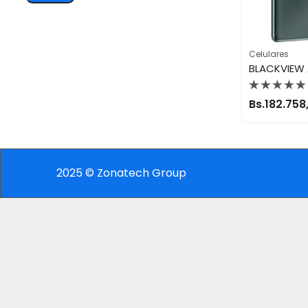
Celulares
Valorado
Bs.
182.758
con
0
de
5
2025 © Zonatech Group