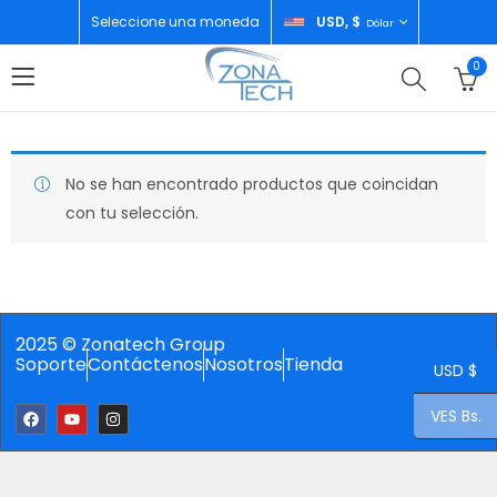
Seleccione una moneda
USD, $
Dólar
0
No se han encontrado productos que coincidan
con tu selección.
2025 © Zonatech Group
Soporte
Contáctenos
Nosotros
Tienda
USD $
VES Bs.