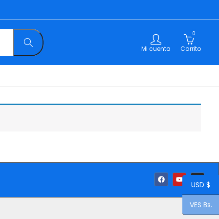
0
Mi cuenta
Carrito
USD $
VES Bs.