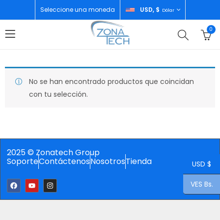
Seleccione una moneda
USD, $
Dólar
0
No se han encontrado productos que coincidan
con tu selección.
2025 © Zonatech Group
Soporte
Contáctenos
Nosotros
Tienda
USD $
VES Bs.