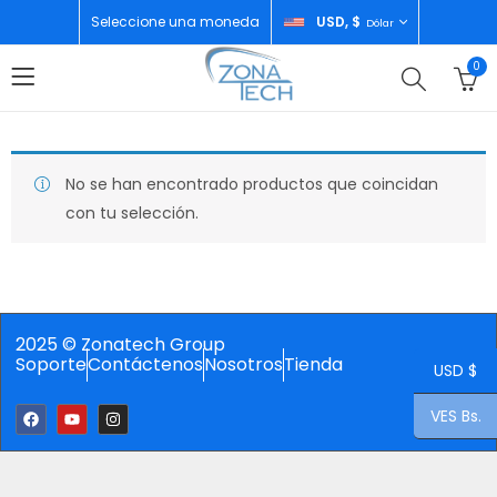
Seleccione una moneda
USD, $
Dólar
0
No se han encontrado productos que coincidan
con tu selección.
2025 © Zonatech Group
Soporte
Contáctenos
Nosotros
Tienda
USD $
VES Bs.