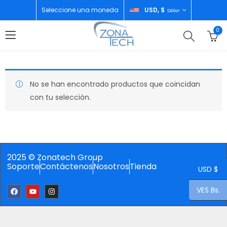
Seleccione una moneda
USD, $
Dólar
0
No se han encontrado productos que coincidan
con tu selección.
2025 © Zonatech Group
Soporte
Contáctenos
Nosotros
Tienda
USD $
VES Bs.