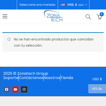
Seleccione una moneda
USD, $
Dólar
0
No se han encontrado productos que coincidan
con tu selección.
2025 © Zonatech Group
Soporte
Contáctenos
Nosotros
Tienda
USD $
VES Bs.