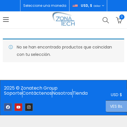
Seleccione una moneda
USD, $
Dólar
0
No se han encontrado productos que coincidan
con tu selección.
2025 © Zonatech Group
Soporte
Contáctenos
Nosotros
Tienda
USD $
VES Bs.