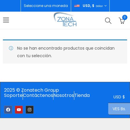
Seleccione una moneda
USD, $
Dólar
0
No se han encontrado productos que coincidan
con tu selección.
2025 © Zonatech Group
Soporte
Contáctenos
Nosotros
Tienda
USD $
VES Bs.