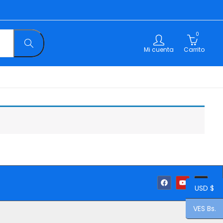
0
Mi cuenta
Carrito
USD $
VES Bs.