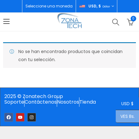
Seleccione una moneda
USD, $
Dólar
0
No se han encontrado productos que coincidan
con tu selección.
2025 © Zonatech Group
Soporte
Contáctenos
Nosotros
Tienda
USD $
VES Bs.