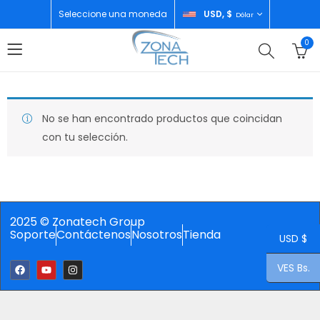
Seleccione una moneda
USD, $
Dólar
0
No se han encontrado productos que coincidan
con tu selección.
2025 © Zonatech Group
Soporte
Contáctenos
Nosotros
Tienda
USD $
VES Bs.