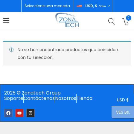
Seleccione una moneda
USD, $
Dólar
0
No se han encontrado productos que coincidan
con tu selección.
2025 © Zonatech Group
Soporte
Contáctenos
Nosotros
Tienda
USD $
VES Bs.