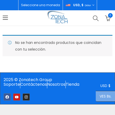
Seleccione una moneda
USD, $
Dólar
0
No se han encontrado productos que coincidan
con tu selección.
2025 © Zonatech Group
Soporte
Contáctenos
Nosotros
Tienda
USD $
VES Bs.