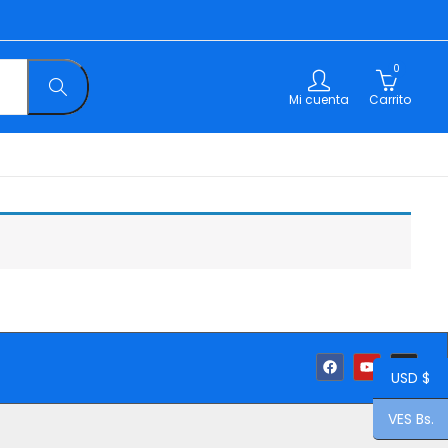
0
Mi cuenta
Carrito
USD $
VES Bs.