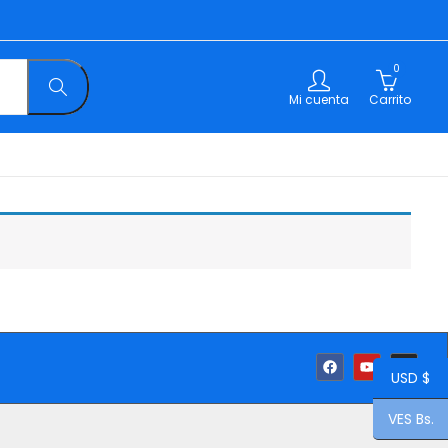
0
Mi cuenta
Carrito
USD $
VES Bs.