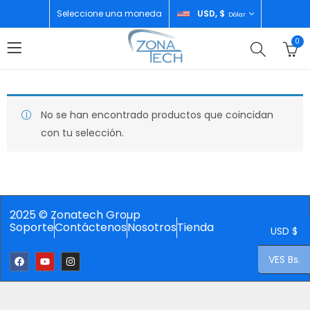
Seleccione una moneda
USD, $
Dólar
0
No se han encontrado productos que coincidan
con tu selección.
2025 © Zonatech Group
Soporte
Contáctenos
Nosotros
Tienda
USD $
VES Bs.